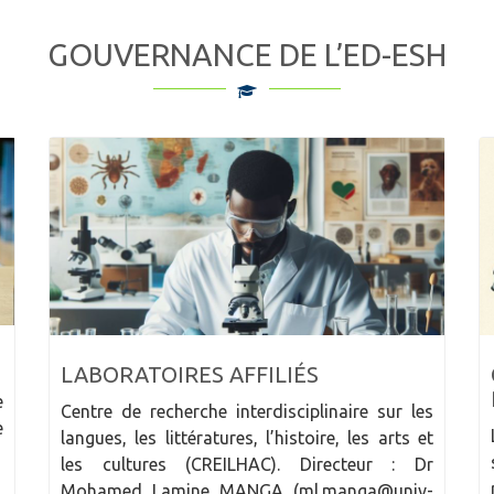
GOUVERNANCE DE L’ED-ESH
CONSEIL SCIENTIFIQUE ET
PÉDAGOGIQUE
s
L’École Doctorale est dotée d’un Conseil
t
scientifique et pédagogique prévu par la
r
règlementation nationale. Le Conseil
-