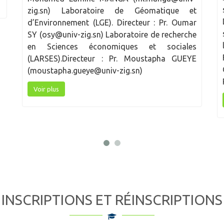
scientifique et pédagogique de l’École
t
Doctorale ESH est composé des 27 membres
r
suivants : Alpha Oumarou BA, Responsable de
e
la formation doctorale Arts et Civilisations
s
François Joseph CABRAL, UCAD Alexandre
E
COLY, membre du CREILHAC Youssouph COLY,
Responsable de la…
Voir plus
INSCRIPTIONS ET RÉINSCRIPTIONS