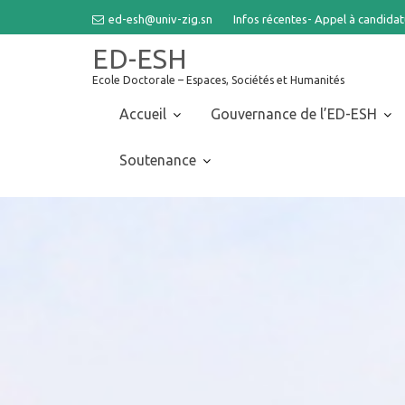
Skip
ed-esh@univ-zig.sn
Infos récentes-
Appel à candida
to
ED-ESH
content
Ecole Doctorale – Espaces, Sociétés et Humanités
Accueil
Gouvernance de l’ED-ESH
Soutenance