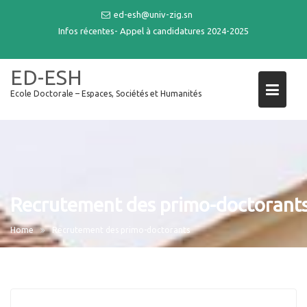
Skip
ed-esh@univ-zig.sn
to
Infos récentes-
Appel à candidatures 2024-2025
content
ED-ESH
Ecole Doctorale – Espaces, Sociétés et Humanités
Recrutement des primo-doctorant
Home
Recrutement des primo-doctorants