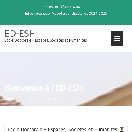
Skip
ed-esh@univ-zig.sn
to
Infos récentes-
Appel à candidatures 2024-2025
content
ED-ESH
Ecole Doctorale – Espaces, Sociétés et Humanités
Bienvenue à l’ED-ESH
Home
Bienvenue à l’ED-ESH
Ecole Doctorale – Espaces, Sociétés et Humanités