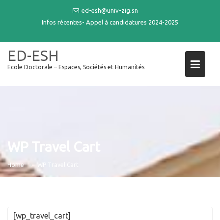
Skip
ed-esh@univ-zig.sn
to
Infos récentes-
Appel à candidatures 2024-2025
content
ED-ESH
Ecole Doctorale – Espaces, Sociétés et Humanités
WP Travel Cart
Home
WP Travel Cart
[wp_travel_cart]