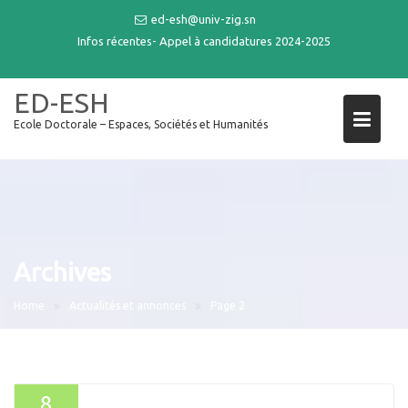
Skip
ed-esh@univ-zig.sn
to
Infos récentes-
Appel à candidatures 2024-2025
content
ED-ESH
Ecole Doctorale – Espaces, Sociétés et Humanités
Archives
Home
Actualités et annonces
Page 2
8