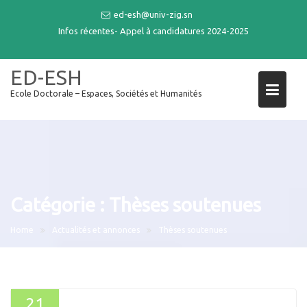
Skip
ed-esh@univ-zig.sn
to
Infos récentes-
Appel à candidatures 2024-2025
content
ED-ESH
Ecole Doctorale – Espaces, Sociétés et Humanités
Catégorie :
Thèses soutenues
Home
Actualités et annonces
Thèses soutenues
21